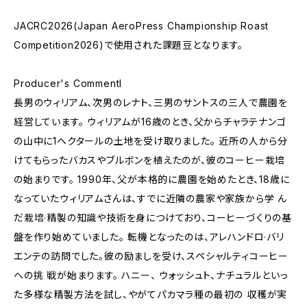
JACRC2026(Japan AeroPress Championship Roast
Competition2026)で使用された課題豆となります。
Producer's Commentl
長男のウィリアム、次男のレナト、三男のサントスの三人で農園を
経営しています。 ウィリアムが16歳のとき、父からチャラテナンゴ
の山中に1ヘクタールの土地を受け取りました。 近所の人から分
けてもらったバカスやブルボンを植えたのが、彼のコーヒー栽培
の始まりです。 1990年、父が本格的に農園を始めたとき、18歳に
なっていたウィリアムさんは、すでに近隣の農家や家族から学 ん
だ栽培·精製の知識や技術を身につけており、コーヒーづくりの基
盤を作り始めていました。 転機となったのは、アレハンドロ·バリ
エンテの訪問でした。彼の励ましを受け、スペシャルティコーヒー
への挑 戦が始まります。 ハニー、 ウォッシュト、ナチュラルといっ
た多様な精製方法を試し、やがてパカマラ種の最初の 収穫が実