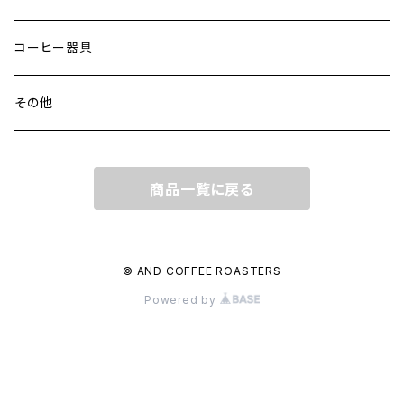
南米
定期便
コーヒー器具
デカフェ
その他
商品一覧に戻る
© AND COFFEE ROASTERS
Powered by