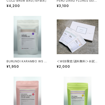
COLD BREW BAG［15Pack］
PERU DAVID FLORES GEIS
HA 100g [LIGHT ROAST]
¥4,200
¥3,100
BURUNDI KARAMBO WS NA
＜WEB限定/送料無料＞お試し
TURAL150g [LIGHT ROAS
セット 50g×3種類
¥1,950
¥2,000
T]