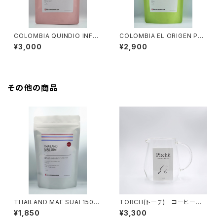
COLOMBIA QUINDIO INFU
COLOMBIA EL ORIGEN PAP
SED LYCHEE HONEY 100g
AYO 100g [LIGHT ROAST]
¥3,000
¥2,900
[LIGHT ROAST]
その他の商品
THAILAND MAE SUAI 150g
TORCH(トーチ) コーヒーサ
[MEDIUM DARK ROAST]
ーバー ピッチー
¥1,850
¥3,300