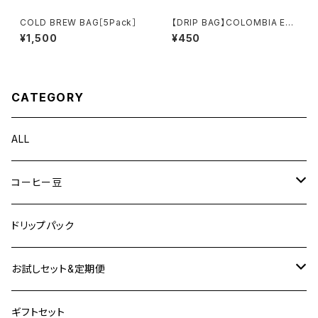
COLD BREW BAG［5Pack］
【DRIP BAG】COLOMBIA EL
DIVISO BOURBON AJI 1pac
¥1,500
¥450
k set
CATEGORY
ALL
コーヒー豆
アジア・オセアニア
ドリップパック
アフリカ
お試しセット&定期便
中米・カリブ海
お試しセット
ギフトセット