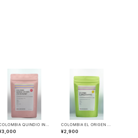
COLOMBIA QUINDIO INF
COLOMBIA EL ORIGEN P
USED LYCHEE HONEY 10
APAYO 100g [LIGHT ROA
¥3,000
¥2,900
0g [LIGHT ROAST]
ST]