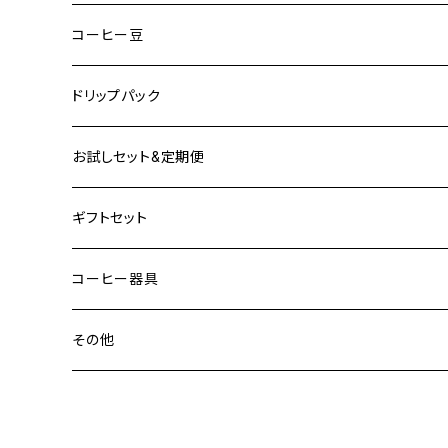
コーヒー豆
アジア・オセアニア
ドリップパック
アフリカ
お試しセット&定期便
中米・カリブ海
お試しセット
ギフトセット
南米
定期便
コーヒー器具
デカフェ
その他