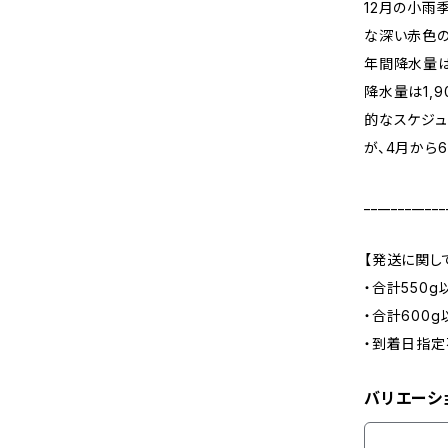
12月の小雨
な深い赤色の
年間降水量は
降水量は1,
的なスケジュ
が、4月から
____________
【発送に関し
・合計550
・合計600
・到着日指定
バリエーシ