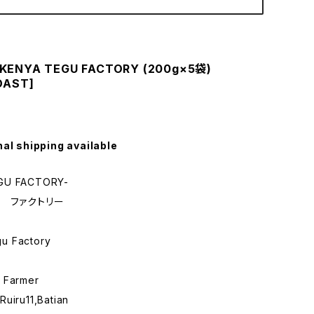
KENYA TEGU FACTORY (200g×5袋)
OAST]
nal shipping available
GU FACTORY-
 ファクトリー
u Factory
 Farmer
uiru11,Batian