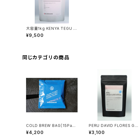
大容量1kg KENYA TEGU F
ACTORY (200g×5袋) [LIG
¥9,500
HT ROAST]
同じカテゴリの商品
COLD BREW BAG［15Pac
PERU DAVID FLORES GEI
k］
SHA 100g [LIGHT ROAS
¥4,200
¥3,100
T]