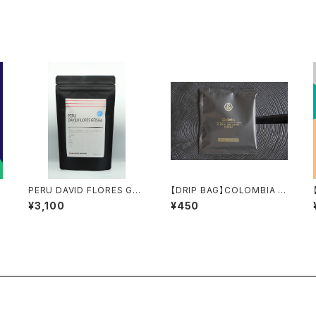
PERU DAVID FLORES GEI
【DRIP BAG】COLOMBIA E
SHA 100g [LIGHT ROAS
L DIVISO BOURBON AJI 1
¥3,100
¥450
T]
pack set