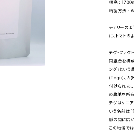
標高 : 1700
精製方法 : W
チェリーのよ
に、トマトの
テグ・ファクト
同組合を構成
ング」という
(Tegu)、カ
付けられまし
の農地を所有し
テグはケニア
いう名前は「
脈の間に広が
この地域では