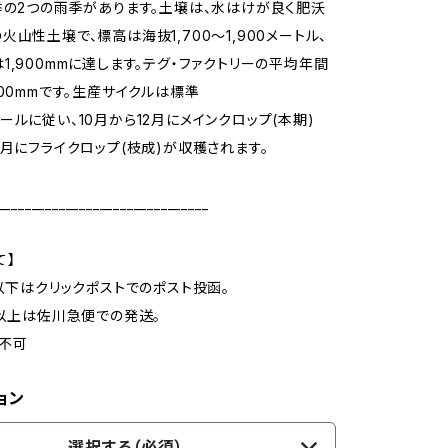
季の2つの雨季があります。土壌は、水はけが良く肥沃
火山性土壌で、標高は海抜1,700〜1,900メートル、
1,900mmに達します。テグ・ファクトリーの平均年間
900mmです。生産サイクルは標準
ールに従い、10月から12月にメインクロップ(本期)
6月にフライクロップ(枝成)が収穫されます。
_______________________________
て】
g以下はクリックポストでのポスト投函。
g以上は佐川急便での発送。
不可
ョン
選択する（必須）