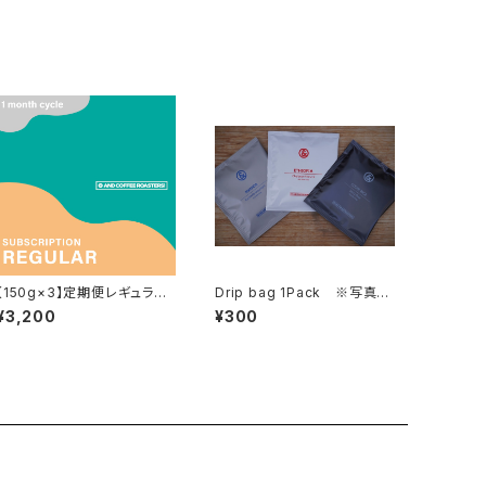
【150g×3】定期便レギュラー
Drip bag 1Pack ※写真の
コース -1か月周期-
ラインナップとは異なる場合
¥3,200
¥300
がございます