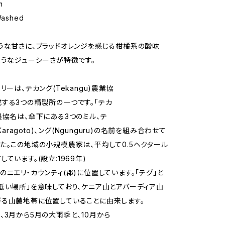
m
ashed
うな甘さに、ブラッドオレンジを感じる柑橘系の酸味
ようなジューシーさが特徴です。
リーは、テカング(Tekangu)農業協
する3つの精製所の一つです。「テカ
農協名は、傘下にある3つのミル、テ
(Karagoto)、ング(Ngunguru)の名前を組み合わせて
た。この地域の小規模農家は、平均して0.5ヘクタール
ています。(設立:1969年)
のニエリ・カウンティ(郡)に位置しています。「テグ」と
低い場所」を意味しており、ケニア山とアバーディア山
る山麓地帯に位置していることに由来します。
、3月から5月の大雨季と、10月から